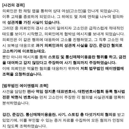
[사건의 경위]
의뢰인은 한 채팅 앱을 통하여 상대 여성(고소인)을 만나게 되었습니다.
이후 교제를 종료하게 되었으나, 그 뒤에도 몇 차례 연락을 나누며 합의하
에
성관계를 가진 사실이 있습니다.
그러던 중 의뢰인의 경사 소식이 알려지자 고소인은 급작스럽게 적대적인
태도를 보이기 시작했고, 의뢰인에게 협박성 메시지를 보내게 되었습니다.
의뢰인은 이 같은 행위에 대응하여 고소를 진행하였고, 그 직후 고소인 역
시 보복성 대응으로
과거 의뢰인과의 성관계 사실을 강간, 준강간 혐의로
고소하기에 이르렀는데요.
뿐만 아니라 메시지를 통해
스토킹 및 통신매체이용음란 행위를 하고, 금전
을 대여하고 갚지 않았다고 주장하며 사기 혐의까지 주장하였습니다.
이에 의뢰인은 억울한 혐의를 대응하기 위하여
저희 법무법인 에이앤랩에
조력을 요청하셨습니다.
[법무법인 에이앤랩의 조력]
사건을 담당한
판사 역임 정지훈 대표변호사, 대한변호사협회 등록 형사법
전문 박현식 변호사는
먼저 고소인이 주장한 각 혐의별 사실관계를 명확히
분석하였습니다.
강간, 준강간, 통신매체이용음란, 사기, 스토킹 총 다섯가지의 혐의
를 받고
있었기에, 이를 부인할 수 있는 증거 자료를 수집하여 모든 혐의가 인정되
지 않도록 조력하였습니다.