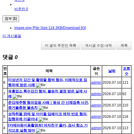
비추천 0
첨부 [
1
]
image.png
[File Size:118.3KB/Download:93]
이 게시물을
이 글의 추천인 목록
게시글 수정 내역
목록
댓글
0
번
글쓴
조회
제목
날짜
호
이
수
미성년자 강간 및 촬영물 협박 혐의, 이례적으로 집
8
admin
2026.07.10
121
행유예 받은 사례
유흥업소 특수강간 혐의, 불송치 결정 받은 실제 사
7
admin
2026.07.10
92
례
준강제추행 혐의없음 사례｜동성 간 신체접촉 사건,
6
admin
2026.07.10
110
증거불충분 불송치
성착취물 판매 및 아이돌 딥페이크 제작·반포 혐의,
5
admin
2026.07.10
118
집행유예 이끌어내
[카메라등이용촬영죄] 여자친구 몰카, 검사 항소 기
4
admin
2026.07.10
113
각으로 실형 방어