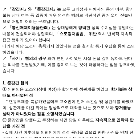
📌
「강간죄」와 「준강간죄」는
모두 고의성과 피해자의 동의 여부, 항거
불능 상태 여부 등 입증이 매우 엄격한 범죄로 객관적인 증거 없이 진술만
으로 처벌이 어려운 구조입니다.
📌
「통신매체이용음란죄」는
상대방에게 명백한 성적 수치심을 유발하는
내용이 전송되어야 성립되며,
「스토킹처벌법」 위반
역시 반복적·지속적
접근 행위가 있어야 합니다.
따라서 해당 요건이 충족되지 않았다는 점을 철저한 증거 수집을 통해 소명
하였습니다.
📌
「사기」 혐의의 경우
과거 연인 사이였던 시절 돈을 갚지 않아도 된다
는 의사를 전달받았기에, 이를 증여로 보는 것이 타당하다는 점을 강조하였
습니다.
1. 준강간 혐의
① 의뢰인은 고소인(상대 여성)과 합의하에 성관계를 하였고,
항거불능 상
태도 아니었던 점
- 수면유도제를 복용하였음에도 고소인이 먼저 스킨십 및 성관계를 하였으
며, 성관계를 마친 뒤에는 정상적으로 대화를 나눈 것으로 보아
항거불능
상태가 아니었다는 점을 소명하였습니다.
② 준강간을 당했다고 주장하는 사건 당일 이후에도
지속적으로 연락과 만
남을 가진 점
- 실제 사건 이후에도 의뢰인에게 성적 욕망을 일으킬 만한 사진을 먼저 전