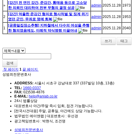
[강간] 전 연인 강간, 준강간, 통매음 등으로 고소당
»
admin
2025.11.28
1973
한 의뢰인 대리하여 전부 무혐의 결정 성공
[강간] 억울한 준강간 혐의로 형사처벌 및 징계 위기
2
admin
2025.11.28
1953
였던 군인, 무죄로 명예 회복
[공중밀집장소추행] 지하철에서 다수의 여성을 추행
1
admin
2025.11.28
2040
한 혐의였음에도, 이례적 약식명령 이끌어내
쓰기
태그
검색
첫 페이지
1
끝 페이지
성범죄전문변호사
ADDRESS:
서울시 서초구 강남대로 337 (337빌딩 10층, 13층)
TEL:
1660-0337
FAX:
02)538-4876
E-MAIL:
help@anlab.co.kr
24시 법률상담
대표변호사 야간/주말 즉시 입회, 접견 가능합니다.
[전국사건대응] 주말, 공휴일, 야간에도 상담 가능합니다.
법무법인 에이앤랩 | 대표변호사 : 유선경
광고책임변호사 : 박현식, 조건명
성범죄전문변호사