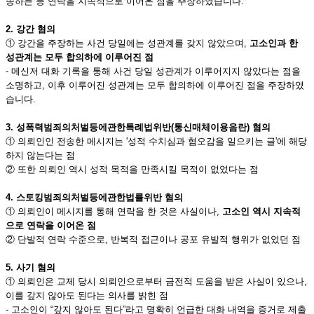
송하는 등 연락을 지속적으로 이어온 점을 주장하였습니다.
2. 강간 혐의
① 강간을 주장하는 사건 당일에는 성관계를 갖지 않았으며,
고소인과 한
성관계는 모두 합의하에 이루어진 점
- 메신저 대화 기록을 통해 사건 당일 성관계가 이루어지지 않았다는 점을
소명하고, 이후 이루어진 성관계는 모두 합의하에 이루어진 점을 주장하였
습니다.
3. 성폭력범죄의처벌등에관한특례법위반(통신매체이용음란) 혐의
① 의뢰인인 전송한 메시지는 '성적 수치심과 혐오감을 일으키는 글'에 해당
하지 않는다는 점
② 또한 의뢰인 역시 성적 목적을 만족시킬 목적이 없었다는 점
4. 스토킹범죄의처벌등에관한법률위반 혐의
① 의뢰인이 메시지를 통해 연락을 한 것은 사실이나,
고소인 역시 지속적
으로 연락을 이어온 점
② 단발적 연락 수준으로, 반복적 접근이나 공포 유발적 행위가 없었던 점
5. 사기 혐의
① 의뢰인은 교제 당시 의뢰인으로부터 금전적 도움을 받은 사실이 있으나,
이를 갚지 않아도 된다는 의사를 밝힌 점
- 고소인이 “갚지 않아도 된다”라고 명확히 언급한 대화 내역을 증거로 제출